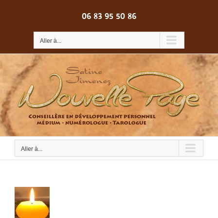
Passer
au
06 83 95 50 86
contenu
Aller à...
Aller à...