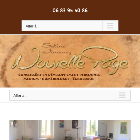
Passer
au
06 83 95 50 86
contenu
Aller à...
Aller à...