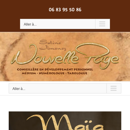
Passer
au
06 83 95 50 86
contenu
Aller à...
Aller à...