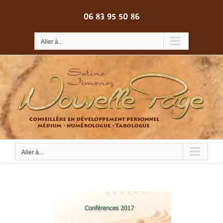
Passer
au
06 83 95 50 86
contenu
Aller à...
Aller à...