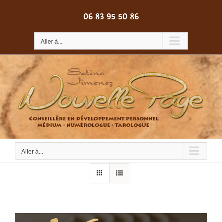
Passer
au
06 83 95 50 86
contenu
Aller à...
Aller à...