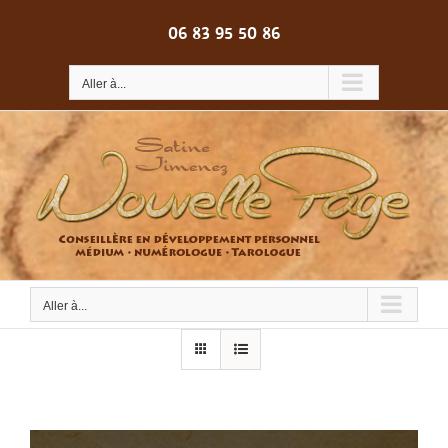
Passer
au
06 83 95 50 86
contenu
Aller à...
Aller à...