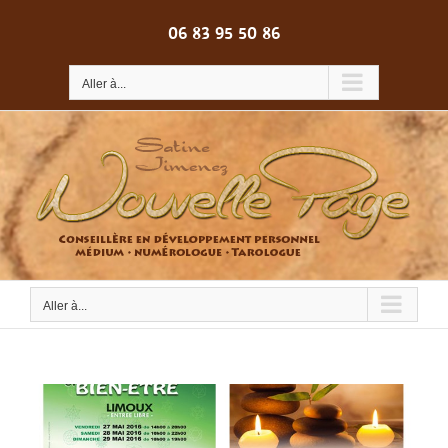
Passer
au
06 83 95 50 86
contenu
Aller à...
Aller à...