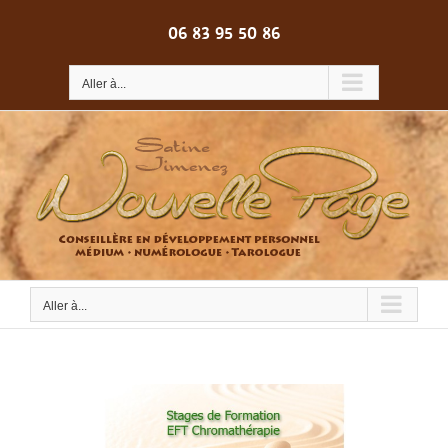
Passer
au
06 83 95 50 86
contenu
Aller à...
Aller à...