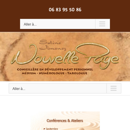
Passer
au
06 83 95 50 86
contenu
Aller à...
Aller à...