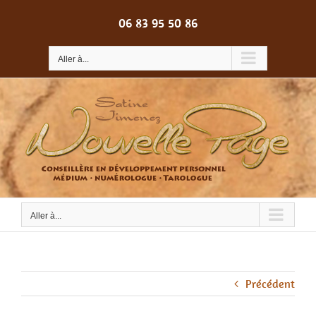
Passer
au
06 83 95 50 86
contenu
Aller à...
Aller à...
Précédent